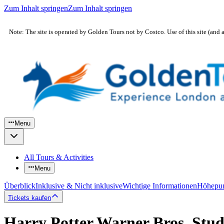
Zum Inhalt springen
Zum Inhalt springen
Note: The site is operated by Golden Tours not by Costco. Use of this site (and 
Menu
All Tours & Activities
Menu
Überblick
Inklusive & Nicht inklusive
Wichtige Informationen
Höhepu
Tickets kaufen
Harry Potter Warner Bros. Stu