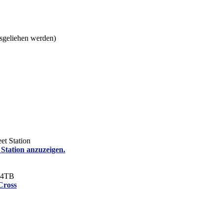
usgeliehen werden)
t Station
 Station anzuzeigen.
C 4TB
Cross