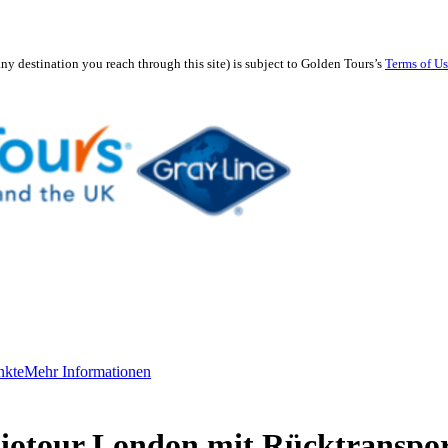
any destination you reach through this site) is subject to Golden Tours’s
Terms of U
nkte
Mehr Informationen
diotour London mit Rücktranspo