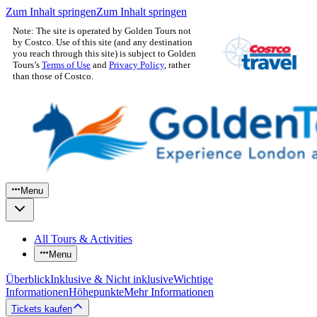
Zum Inhalt springen
Zum Inhalt springen
Note: The site is operated by Golden Tours not
by Costco. Use of this site (and any destination
you reach through this site) is subject to Golden
Tours’s
Terms of Use
and
Privacy Policy
, rather
than those of Costco.
Menu
All Tours & Activities
Menu
Überblick
Inklusive & Nicht inklusive
Wichtige
Informationen
Höhepunkte
Mehr Informationen
Tickets kaufen