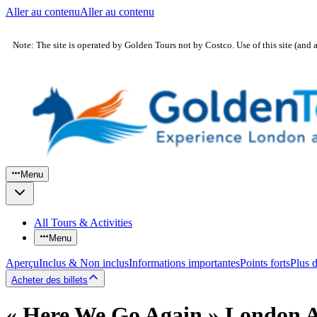
Aller au contenu
Aller au contenu
Note: The site is operated by Golden Tours not by Costco. Use of this site (and 
Menu
All Tours & Activities
Menu
Aperçu
Inclus & Non inclus
Informations importantes
Points forts
Plus 
Acheter des billets
« Here We Go Again » London A