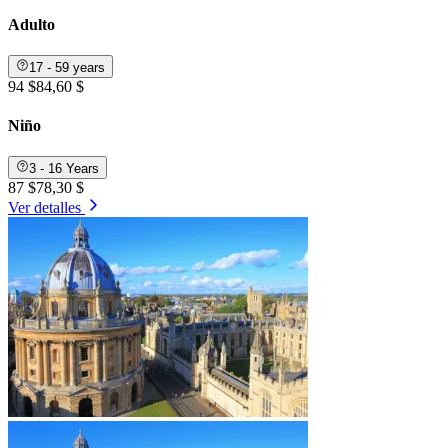
Adulto
17 - 59 years
94 $
84,60 $
Niño
3 - 16 Years
87 $
78,30 $
Ver detalles