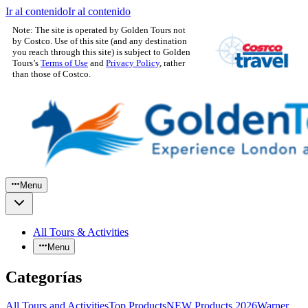
Ir al contenido
Ir al contenido
Note: The site is operated by Golden Tours not
by Costco. Use of this site (and any destination
you reach through this site) is subject to Golden
Tours’s
Terms of Use
and
Privacy Policy
, rather
than those of Costco.
Menu
All Tours & Activities
Menu
Categorías
All Tours and Activities
Top Products
NEW Products 2026
Warner