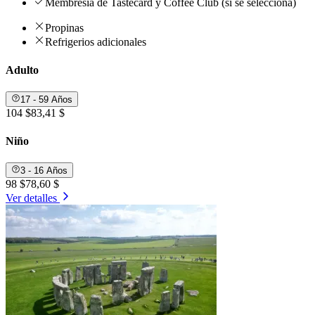
Membresía de Tastecard y Coffee Club (si se selecciona)
Propinas
Refrigerios adicionales
Adulto
17 - 59 Años
104 $
83,41 $
Niño
3 - 16 Años
98 $
78,60 $
Ver detalles