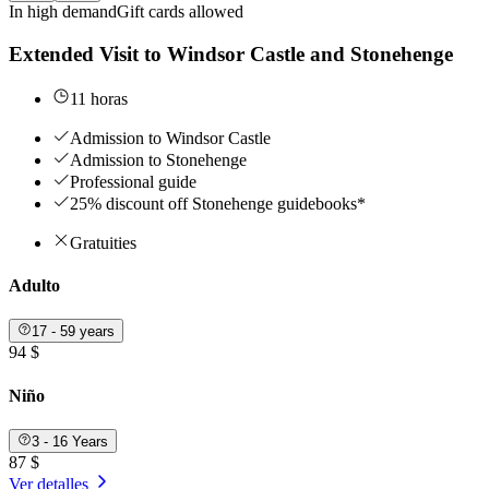
In high demand
Gift cards allowed
Extended Visit to Windsor Castle and Stonehenge
11 horas
Admission to Windsor Castle
Admission to Stonehenge
Professional guide
25% discount off Stonehenge guidebooks*
Gratuities
Adulto
17 - 59 years
94 $
Niño
3 - 16 Years
87 $
Ver detalles