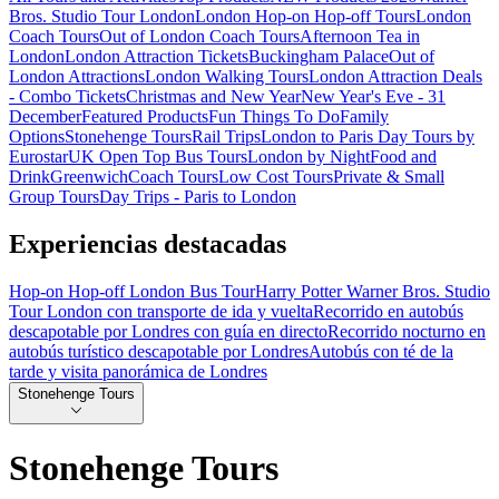
Bros. Studio Tour London
London Hop-on Hop-off Tours
London
Coach Tours
Out of London Coach Tours
Afternoon Tea in
London
London Attraction Tickets
Buckingham Palace
Out of
London Attractions
London Walking Tours
London Attraction Deals
- Combo Tickets
Christmas and New Year
New Year's Eve - 31
December
Featured Products
Fun Things To Do
Family
Options
Stonehenge Tours
Rail Trips
London to Paris Day Tours by
Eurostar
UK Open Top Bus Tours
London by Night
Food and
Drink
Greenwich
Coach Tours
Low Cost Tours
Private & Small
Group Tours
Day Trips - Paris to London
Experiencias destacadas
Hop-on Hop-off London Bus Tour
Harry Potter Warner Bros. Studio
Tour London con transporte de ida y vuelta
Recorrido en autobús
descapotable por Londres con guía en directo
Recorrido nocturno en
autobús turístico descapotable por Londres
Autobús con té de la
tarde y visita panorámica de Londres
Stonehenge Tours
Stonehenge Tours