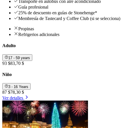
Transporte en autobús con aire acondicionado
Guía profesional
25% de descuento en guías de Stonehenge*
Membresía de Tastecard y Coffee Club (si se selecciona)
Propinas
Refrigerios adicionales
Adulto
17 - 59 years
93 $
83,70 $
Niño
3 - 16 Years
87 $
78,30 $
Ver detalles