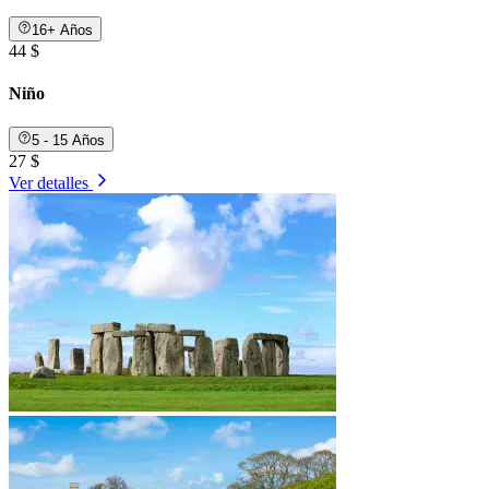
16+ Años
44 $
Niño
5 - 15 Años
27 $
Ver detalles