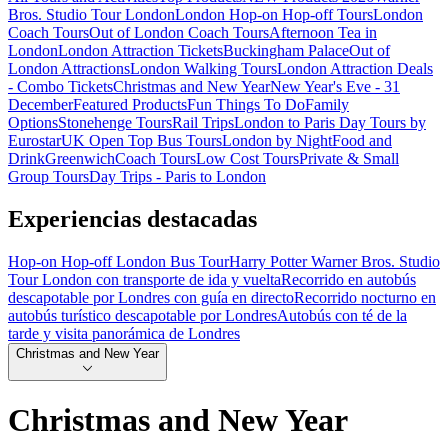
Bros. Studio Tour London
London Hop-on Hop-off Tours
London
Coach Tours
Out of London Coach Tours
Afternoon Tea in
London
London Attraction Tickets
Buckingham Palace
Out of
London Attractions
London Walking Tours
London Attraction Deals
- Combo Tickets
Christmas and New Year
New Year's Eve - 31
December
Featured Products
Fun Things To Do
Family
Options
Stonehenge Tours
Rail Trips
London to Paris Day Tours by
Eurostar
UK Open Top Bus Tours
London by Night
Food and
Drink
Greenwich
Coach Tours
Low Cost Tours
Private & Small
Group Tours
Day Trips - Paris to London
Experiencias destacadas
Hop-on Hop-off London Bus Tour
Harry Potter Warner Bros. Studio
Tour London con transporte de ida y vuelta
Recorrido en autobús
descapotable por Londres con guía en directo
Recorrido nocturno en
autobús turístico descapotable por Londres
Autobús con té de la
tarde y visita panorámica de Londres
Christmas and New Year
Christmas and New Year