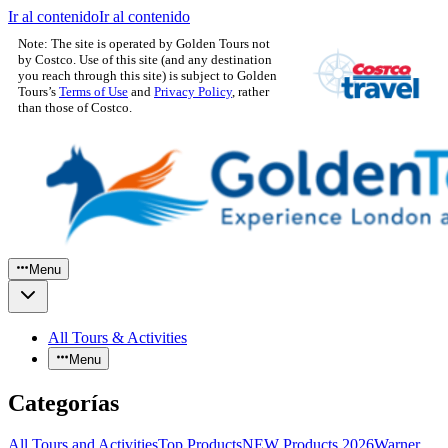
Ir al contenido
Ir al contenido
Note: The site is operated by Golden Tours not
by Costco. Use of this site (and any destination
you reach through this site) is subject to Golden
Tours’s
Terms of Use
and
Privacy Policy
, rather
than those of Costco.
Menu
All Tours & Activities
Menu
Categorías
All Tours and Activities
Top Products
NEW Products 2026
Warner