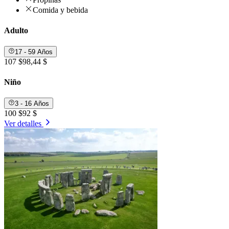
Comida y bebida
Adulto
17 - 59 Años
107 $
98,44 $
Niño
3 - 16 Años
100 $
92 $
Ver detalles