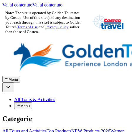
Vai al contenuto
Vai al contenuto
Note: The site is operated by Golden Tours not
by Costco. Use of this site (and any destination
you reach through this site) is subject to Golden
Tours’s
Terms of Use
and
Privacy Policy
, rather
than those of Costco.
Menu
All Tours & Activities
Menu
Categorie
All Tours and Activities
Top Products
NEW Products 2026
Warner