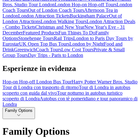
Bros. Studio Tour London
London Hop-on Hop-off Tours
London
Coach Tours
Out of London Coach Tours
Afternoon Tea in
London
London Attraction Tickets
Buckingham Palace
Out of
London Attractions
London Walking Tours
London Attraction Deals
- Combo Tickets
Christmas and New Year
New Year's Eve - 31
December
Featured Products
Fun Things To Do
Family
Options
Stonehenge Tours
Rail Trips
London to Paris Day Tours by
Eurostar
UK Open Top Bus Tours
London by Night
Food and
Drink
Greenwich
Coach Tours
Low Cost Tours
Private & Small
Group Tours
Day Trips - Paris to London
Esperienze in evidenza
Hop-on Hop-off London Bus Tour
Harry Potter Warner Bros. Studio
Tour di Londra con trasporto di ritorno
Tour di Londra in autobus
scoperto con guida dal vivo
Tour notturno in autobus turistico
scoperto di Londra
Autobus con tè pomeridiano e tour panoramico di
Londra
Family Options
Family Options