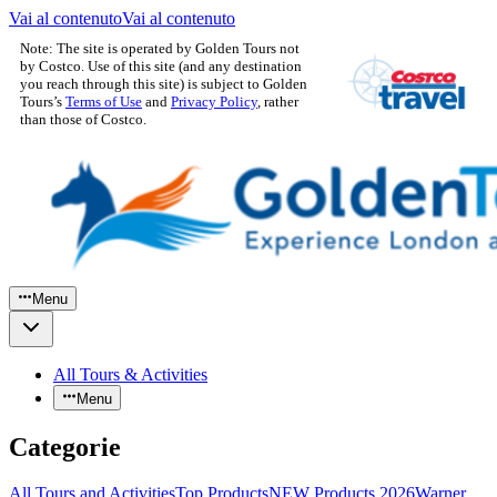
Vai al contenuto
Vai al contenuto
Note: The site is operated by Golden Tours not
by Costco. Use of this site (and any destination
you reach through this site) is subject to Golden
Tours’s
Terms of Use
and
Privacy Policy
, rather
than those of Costco.
Menu
All Tours & Activities
Menu
Categorie
All Tours and Activities
Top Products
NEW Products 2026
Warner