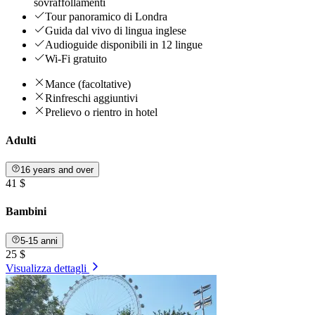
sovraffollamenti
Tour panoramico di Londra
Guida dal vivo di lingua inglese
Audioguide disponibili in 12 lingue
Wi-Fi gratuito
Mance (facoltative)
Rinfreschi aggiuntivi
Prelievo o rientro in hotel
Adulti
16 years and over
41 $
Bambini
5-15 anni
25 $
Visualizza dettagli