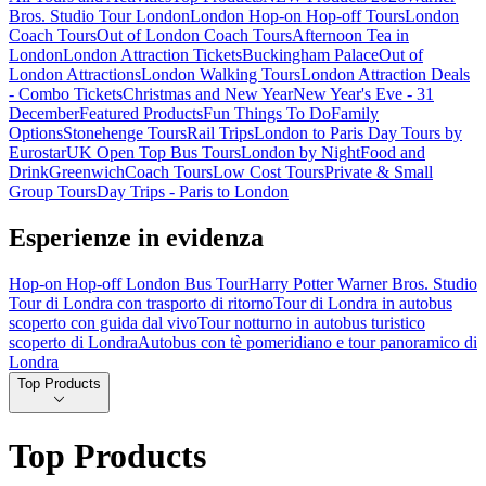
Bros. Studio Tour London
London Hop-on Hop-off Tours
London
Coach Tours
Out of London Coach Tours
Afternoon Tea in
London
London Attraction Tickets
Buckingham Palace
Out of
London Attractions
London Walking Tours
London Attraction Deals
- Combo Tickets
Christmas and New Year
New Year's Eve - 31
December
Featured Products
Fun Things To Do
Family
Options
Stonehenge Tours
Rail Trips
London to Paris Day Tours by
Eurostar
UK Open Top Bus Tours
London by Night
Food and
Drink
Greenwich
Coach Tours
Low Cost Tours
Private & Small
Group Tours
Day Trips - Paris to London
Esperienze in evidenza
Hop-on Hop-off London Bus Tour
Harry Potter Warner Bros. Studio
Tour di Londra con trasporto di ritorno
Tour di Londra in autobus
scoperto con guida dal vivo
Tour notturno in autobus turistico
scoperto di Londra
Autobus con tè pomeridiano e tour panoramico di
Londra
Top Products
Top Products