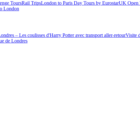
enge Tours
Rail Trips
London to Paris Day Tours by Eurostar
UK Open 
 to London
ondres – Les coulisses d'Harry Potter avec transport aller-retour
Visite 
ue de Londres