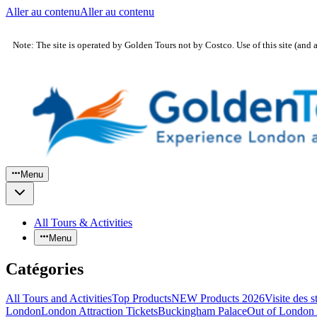
Aller au contenu
Aller au contenu
Note: The site is operated by Golden Tours not by Costco. Use of this site (and 
Menu
All Tours & Activities
Menu
Catégories
All Tours and Activities
Top Products
NEW Products 2026
Visite des 
London
London Attraction Tickets
Buckingham Palace
Out of London 