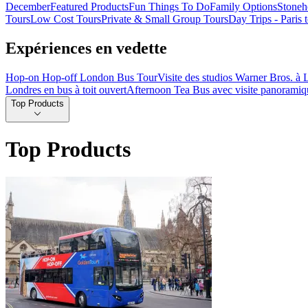
December
Featured Products
Fun Things To Do
Family Options
Stoneh
Tours
Low Cost Tours
Private & Small Group Tours
Day Trips - Paris
Expériences en vedette
Hop-on Hop-off London Bus Tour
Visite des studios Warner Bros. à L
Londres en bus à toit ouvert
Afternoon Tea Bus avec visite panoramiq
Top Products
Top Products