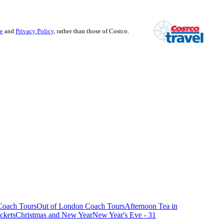
se
and
Privacy Policy
, rather than those of Costco.
oach Tours
Out of London Coach Tours
Afternoon Tea in
ckets
Christmas and New Year
New Year's Eve - 31