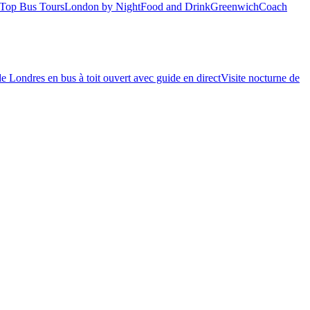
Top Bus Tours
London by Night
Food and Drink
Greenwich
Coach
de Londres en bus à toit ouvert avec guide en direct
Visite nocturne de