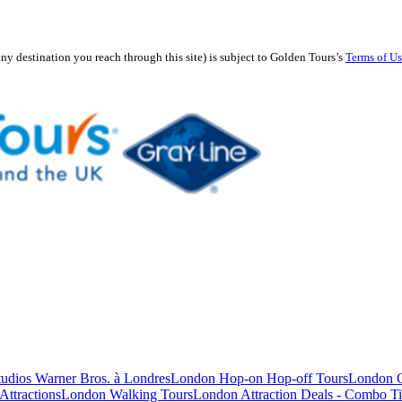
any destination you reach through this site) is subject to Golden Tours’s
Terms of U
studios Warner Bros. à Londres
London Hop-on Hop-off Tours
London C
Attractions
London Walking Tours
London Attraction Deals - Combo Ti