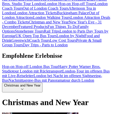
Bros. Studio Tour London
London Hop-on Hop-off Tours
London
Coach Tours
Out of London Coach Tours
Afternoon Tea in
London
London Attraction Tickets
Buckingham Palace
Out of
London Attractions
London Walking Tours
London Attraction Deals
- Combo Tickets
Christmas and New Year
New Year's Eve - 31
December
Featured Products
Fun Things To Do
Family
Options
Stonehenge Tours
Rail Trips
London to Paris Day Tours by
Eurostar
UK Open Top Bus Tours
London by Night
Food and
Drink
Greenwich
Coach Tours
Low Cost Tours
Private & Small
Group Tours
Day Trips - Paris to London
Empfohlene Erlebnisse
Hop-on Hop-off London Bus Tour
Harry Potter Warner Bros.
Studiotour London mit Rücktransport
London-Tour im offenen Bus
mit Live-Reiseleiter
London bei Nacht im offenen Sightseeing-
Bus
Nachmittagstee-Bus mit Panoramatour durch London
Christmas and New Year
Christmas and New Year