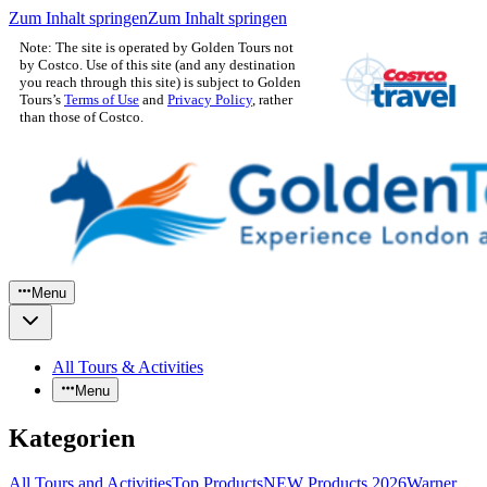
Zum Inhalt springen
Zum Inhalt springen
Note: The site is operated by Golden Tours not
by Costco. Use of this site (and any destination
you reach through this site) is subject to Golden
Tours’s
Terms of Use
and
Privacy Policy
, rather
than those of Costco.
Menu
All Tours & Activities
Menu
Kategorien
All Tours and Activities
Top Products
NEW Products 2026
Warner