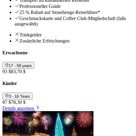
Transport im klimatisierten Reisebus
Professioneller Guide
25 % Rabatt auf Stonehenge-Reiseführer*
Geschmackskarte und Coffee Club-Mitgliedschaft (falls
ausgewählt)
Trinkgelder
Zusätzliche Erfrischungen
Erwachsene
17 - 59 years
93 $
83,70 $
Kinder
3 - 16 Years
87 $
78,30 $
Details anzeigen