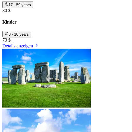
17 - 59 years
80 $
Kinder
3 - 16 years
73 $
Details anzeigen