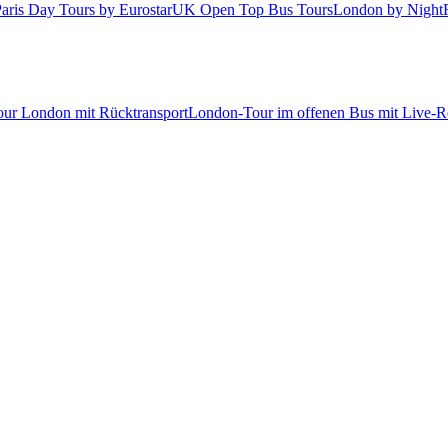
aris Day Tours by Eurostar
UK Open Top Bus Tours
London by Night
tour London mit Rücktransport
London-Tour im offenen Bus mit Live-Re