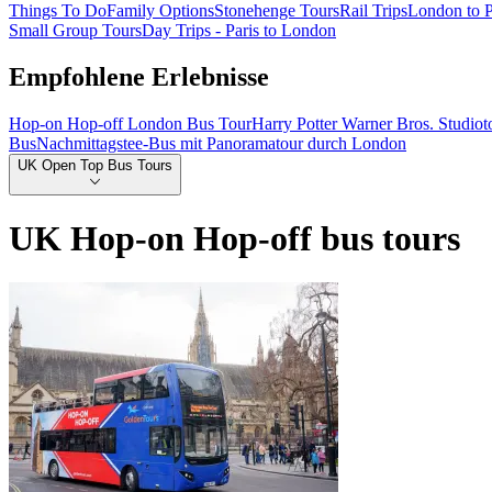
Things To Do
Family Options
Stonehenge Tours
Rail Trips
London to P
Small Group Tours
Day Trips - Paris to London
Empfohlene Erlebnisse
Hop-on Hop-off London Bus Tour
Harry Potter Warner Bros. Studio
Bus
Nachmittagstee-Bus mit Panoramatour durch London
UK Open Top Bus Tours
UK Hop-on Hop-off bus tours