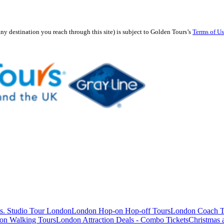
any destination you reach through this site) is subject to Golden Tours’s
Terms of U
s. Studio Tour London
London Hop-on Hop-off Tours
London Coach T
on Walking Tours
London Attraction Deals - Combo Tickets
Christmas