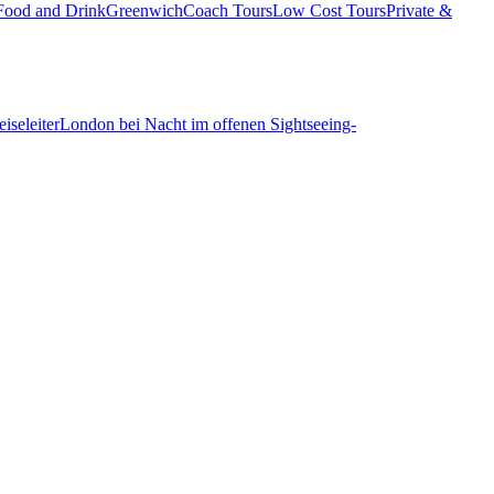
Food and Drink
Greenwich
Coach Tours
Low Cost Tours
Private &
iseleiter
London bei Nacht im offenen Sightseeing-