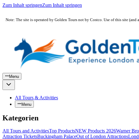
Zum Inhalt springen
Zum Inhalt springen
Note: The site is operated by Golden Tours not by Costco. Use of this site (and 
Menu
All Tours & Activities
Menu
Kategorien
All Tours and Activities
Top Products
NEW Products 2026
Warner Bro
Attraction Tickets
Buckingham Palace
Out of London Attractions
Lond