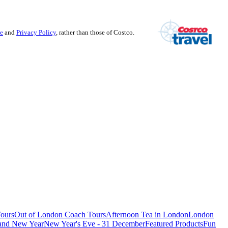
se
and
Privacy Policy
, rather than those of Costco.
ours
Out of London Coach Tours
Afternoon Tea in London
London
 and New Year
New Year's Eve - 31 December
Featured Products
Fun