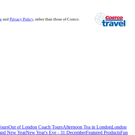
se
and
Privacy Policy
, rather than those of Costco.
ours
Out of London Coach Tours
Afternoon Tea in London
London
 and New Year
New Year's Eve - 31 December
Featured Products
Fun