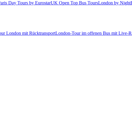
aris Day Tours by Eurostar
UK Open Top Bus Tours
London by Night
tour London mit Rücktransport
London-Tour im offenen Bus mit Live-Re