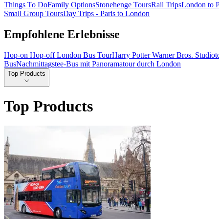
Things To Do
Family Options
Stonehenge Tours
Rail Trips
London to P
Small Group Tours
Day Trips - Paris to London
Empfohlene Erlebnisse
Hop-on Hop-off London Bus Tour
Harry Potter Warner Bros. Studio
Bus
Nachmittagstee-Bus mit Panoramatour durch London
Top Products
Top Products