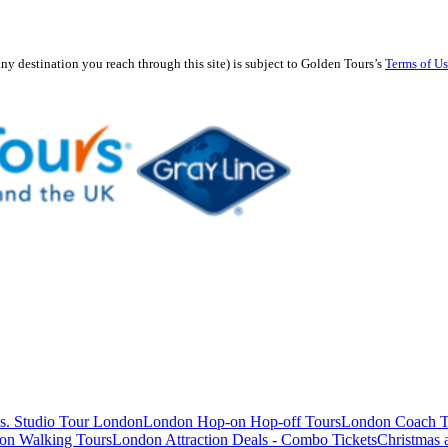
any destination you reach through this site) is subject to Golden Tours’s
Terms of U
s. Studio Tour London
London Hop-on Hop-off Tours
London Coach T
on Walking Tours
London Attraction Deals - Combo Tickets
Christmas