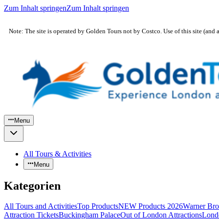
Zum Inhalt springen
Zum Inhalt springen
Note: The site is operated by Golden Tours not by Costco. Use of this site (and 
Menu
All Tours & Activities
Menu
Kategorien
All Tours and Activities
Top Products
NEW Products 2026
Warner Bro
Attraction Tickets
Buckingham Palace
Out of London Attractions
Lond