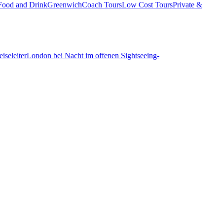
Food and Drink
Greenwich
Coach Tours
Low Cost Tours
Private &
iseleiter
London bei Nacht im offenen Sightseeing-