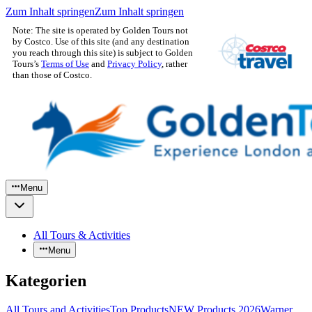
Zum Inhalt springen
Zum Inhalt springen
Note: The site is operated by Golden Tours not
by Costco. Use of this site (and any destination
you reach through this site) is subject to Golden
Tours’s
Terms of Use
and
Privacy Policy
, rather
than those of Costco.
Menu
All Tours & Activities
Menu
Kategorien
All Tours and Activities
Top Products
NEW Products 2026
Warner