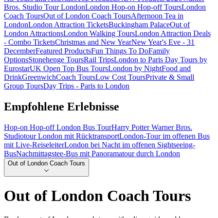
Bros. Studio Tour London
London Hop-on Hop-off Tours
London
Coach Tours
Out of London Coach Tours
Afternoon Tea in
London
London Attraction Tickets
Buckingham Palace
Out of
London Attractions
London Walking Tours
London Attraction Deals
- Combo Tickets
Christmas and New Year
New Year's Eve - 31
December
Featured Products
Fun Things To Do
Family
Options
Stonehenge Tours
Rail Trips
London to Paris Day Tours by
Eurostar
UK Open Top Bus Tours
London by Night
Food and
Drink
Greenwich
Coach Tours
Low Cost Tours
Private & Small
Group Tours
Day Trips - Paris to London
Empfohlene Erlebnisse
Hop-on Hop-off London Bus Tour
Harry Potter Warner Bros.
Studiotour London mit Rücktransport
London-Tour im offenen Bus
mit Live-Reiseleiter
London bei Nacht im offenen Sightseeing-
Bus
Nachmittagstee-Bus mit Panoramatour durch London
Out of London Coach Tours
Out of London Coach Tours